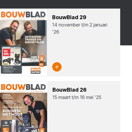
Bouw­Blad
29
14 november t/m 2 januari
'26
Bouw­Blad
26
15 maart t/m 16 mei '25