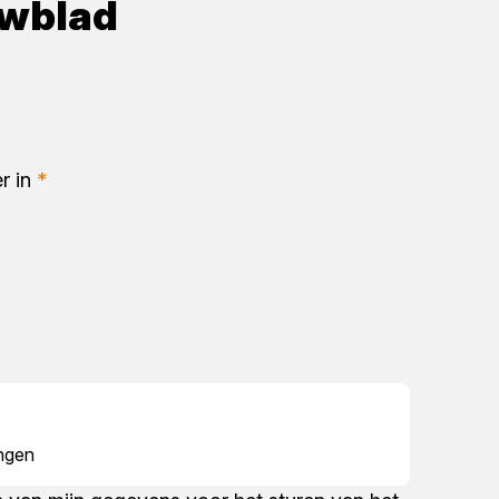
wblad
r in
*
angen