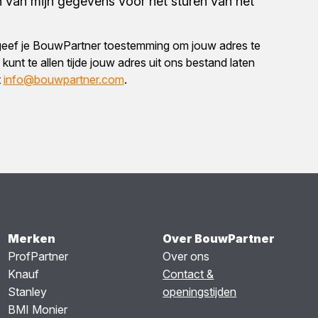
 van mijn gegevens voor het sturen van het
eef je BouwPartner toestemming om jouw adres te
kunt te allen tijde jouw adres uit ons bestand laten
t
info@bouwpartner.com
.
Merken
Over BouwPartner
ProfPartner
Over ons
Knauf
Contact &
Stanley
openingstijden
BMI Monier