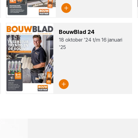
Bouw­Blad
24
18 oktober '24 t/m 16 januari
'25